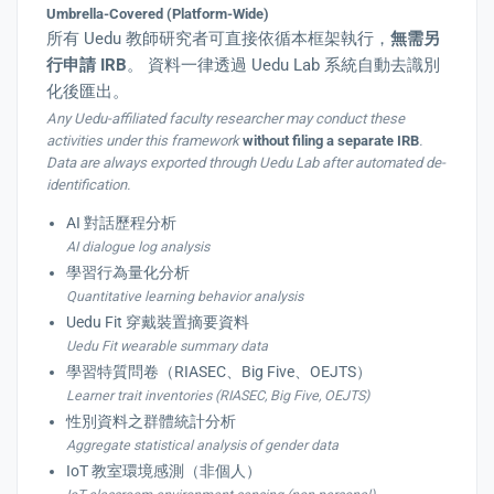
Umbrella-Covered (Platform-Wide)
所有 Uedu 教師研究者可直接依循本框架執行，
無需另
行申請 IRB
。 資料一律透過 Uedu Lab 系統自動去識別
化後匯出。
Any Uedu-affiliated faculty researcher may conduct these
activities under this framework
without filing a separate IRB
.
Data are always exported through Uedu Lab after automated de-
identification.
AI 對話歷程分析
AI dialogue log analysis
學習行為量化分析
Quantitative learning behavior analysis
Uedu Fit 穿戴裝置摘要資料
Uedu Fit wearable summary data
學習特質問卷（RIASEC、Big Five、OEJTS）
Learner trait inventories (RIASEC, Big Five, OEJTS)
性別資料之群體統計分析
Aggregate statistical analysis of gender data
IoT 教室環境感測（非個人）