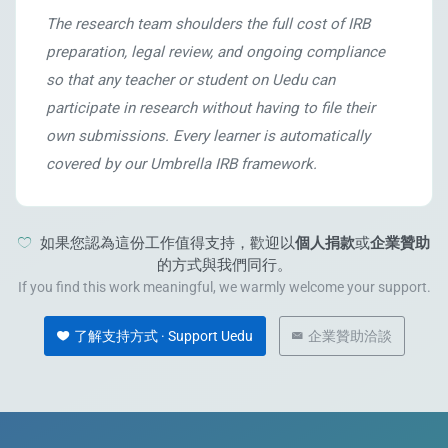
The research team shoulders the full cost of IRB
preparation, legal review, and ongoing compliance
so that any teacher or student on Uedu can
participate in research without having to file their
own submissions. Every learner is automatically
covered by our Umbrella IRB framework.
如果您認為這份工作值得支持，歡迎以
個人捐款
或
企業贊助
的方式與我們同行。
If you find this work meaningful, we warmly welcome your support.
了解支持方式 · Support Uedu
企業贊助洽談