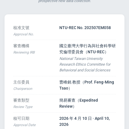
prospective new data collection.
核准文號
NTU-REC No. 202507EM058
Approval No.
審查機構
國立臺灣大學行為與社會科學研
s
究倫理委員會（NTU-REC）
Reviewing IRB
National Taiwan University
Research Ethics Committee for
Behavioral and Social Sciences
主任委員
曹峰銘 教授（Prof. Feng-Ming
Tsao）
Chairperson
審查類型
簡易審查（Expedited
Review）
Review Type
核可日期
2026 年 4 月 10 日 · April 10,
2026
Approval Date