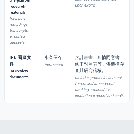
Off-platform
upon expiry.
research
materials
Interview
recordings,
transcripts,
exported
datasets
IRB 審查文
永久保存
含計畫書、知情同意書、
件
修正對照表等，供機構存
Permanent
查與研究稽核。
IRB review
documents
Includes protocols, consent
forms, and amendment
tracking, retained for
institutional record and audit.