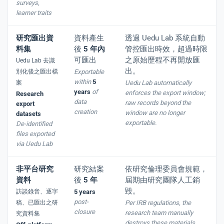
surveys,
learner traits
研究匯出資
資料產生
透過 Uedu Lab 系統自動
料集
後
5 年內
管控匯出時效，超過時限
可匯出
之原始歷程不再開放匯
Uedu Lab 去識
出。
別化後之匯出檔
Exportable
within
5
案
Uedu Lab automatically
years
of
enforces the export window;
Research
data
raw records beyond the
export
creation
window are no longer
datasets
exportable.
De-identified
files exported
via Uedu Lab
非平台研究
研究結案
依研究倫理委員會規範，
資料
後
5 年
屆期由研究團隊人工銷
毀。
訪談錄音、逐字
5 years
post-
稿、已匯出之研
Per IRB regulations, the
closure
research team manually
究資料集
destroys these materials