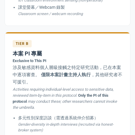
IoT classroom environment sensing (non-personal)
課堂螢幕／Webcam 錄製
Classroom screen / webcam recording
TIER B
本案 PI 專屬
Exclusive to This PI
涉及敏感資料個人層級接觸之特定研究活動，已在本案
中逐項審查。
僅限本案計畫主持人執行
，其他研究者不
可援引。
Activities requiring individual-level access to sensitive data,
reviewed item-by-item in this protocol.
Only the PI of this
protocol
may conduct these; other researchers cannot invoke
the umbrella.
多元性別深度訪談（需透過系統仲介招募）
Gender-diversity in-depth interviews (recruited via honest-
broker system)