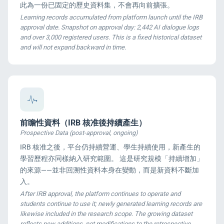
此為一份已固定的歷史資料集，不會再向前擴張。
Learning records accumulated from platform launch until the IRB
approval date. Snapshot on approval day: 2,442 AI dialogue logs
and over 3,000 registered users. This is a fixed historical dataset
and will not expand backward in time.
前瞻性資料（IRB 核准後持續產生）
Prospective Data (post-approval, ongoing)
IRB 核准之後，平台仍持續營運、學生持續使用，新產生的
學習歷程亦同樣納入研究範圍。 這是研究規模「持續增加」
的來源——並非回溯性資料本身在變動，而是新資料不斷加
入。
After IRB approval, the platform continues to operate and
students continue to use it; newly generated learning records are
likewise included in the research scope. The growing dataset
reflects new additions, not modifications to the retrospective