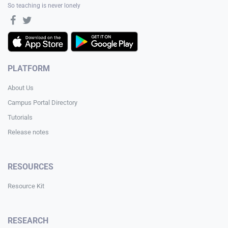
So teaching is never lonely
PLATFORM
About Us
Campus Portal Directory
Tutorials
Release notes
RESOURCES
Resource Kit
RESEARCH