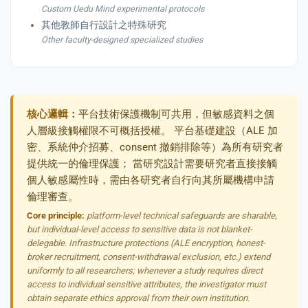
Custom Uedu Mind experimental protocols
其他教師自行設計之特殊研究
Other faculty-designed specialized studies
核心邏輯：
平台技術保護機制可共用，但敏感資料之個
人層級接觸權限不可概括授權。 平台基礎建設（ALE 加
密、系統仲介招募、consent 撤銷排除等）為所有研究者
提供統一的倫理保護； 當研究設計需要研究者直接接觸
個人敏感屬性時，需由各研究者自行向其所屬機構申請
倫理審查。
Core principle:
platform-level technical safeguards are sharable,
but individual-level access to sensitive data is not blanket-
delegable. Infrastructure protections (ALE encryption, honest-
broker recruitment, consent-withdrawal exclusion, etc.) extend
uniformly to all researchers; whenever a study requires direct
access to individual sensitive attributes, the investigator must
obtain separate ethics approval from their own institution.