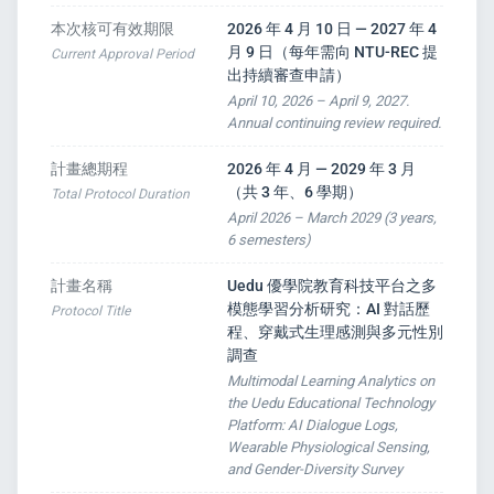
本次核可有效期限
2026 年 4 月 10 日 — 2027 年 4
e
月 9 日（每年需向 NTU-REC 提
Current Approval Period
出持續審查申請）
April 10, 2026 – April 9, 2027.
Annual continuing review required.
計畫總期程
2026 年 4 月 — 2029 年 3 月
PORT
（共 3 年、6 學期）
Total Protocol Duration
April 2026 – March 2029 (3 years,
6 semesters)
ty
計畫名稱
Uedu 優學院教育科技平台之多
模態學習分析研究：AI 對話歷
p Guide
Protocol Title
程、穿戴式生理感測與多元性別
調查
NGE
Multimodal Learning Analytics on
the Uedu Educational Technology
Platform: AI Dialogue Logs,
Wearable Physiological Sensing,
and Gender-Diversity Survey