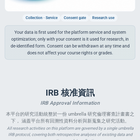
Collection · Service
Consent gate
Research use
enge
Your data is first used for the platform service and system
optimization; only with your consent is it used for research, in
eral Education
de-identified form. Consent can be withdrawn at any time and
does not affect your course rights or grades.
IRB 核准資訊
IRB Approval Information
本平台的研究活動統整於一份 umbrella 研究倫理審查計畫書之
下， 涵蓋平台所有回溯性資料分析與新蒐集之研究活動。
All research activities on this platform are governed by a single umbrella
IRB protocol, covering both retrospective analyses of existing data and