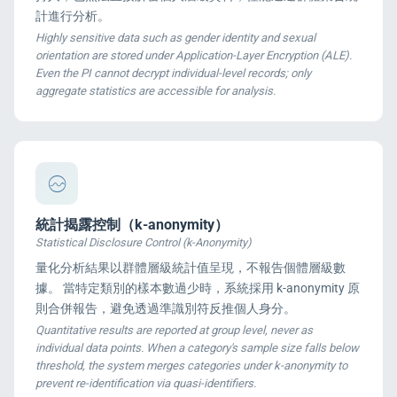
計進行分析。
Highly sensitive data such as gender identity and sexual
orientation are stored under Application-Layer Encryption (ALE).
Even the PI cannot decrypt individual-level records; only
aggregate statistics are accessible for analysis.
統計揭露控制（k-anonymity）
Statistical Disclosure Control (k-Anonymity)
量化分析結果以群體層級統計值呈現，不報告個體層級數
據。 當特定類別的樣本數過少時，系統採用 k-anonymity 原
則合併報告，避免透過準識別符反推個人身分。
Quantitative results are reported at group level, never as
individual data points. When a category's sample size falls below
threshold, the system merges categories under k-anonymity to
prevent re-identification via quasi-identifiers.