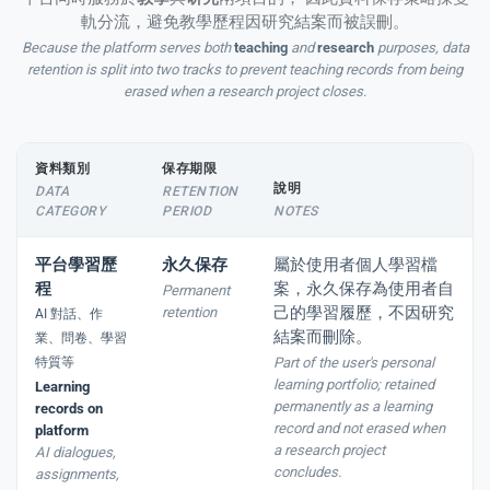
軌分流，避免教學歷程因研究結案而被誤刪。
Because the platform serves both
teaching
and
research
purposes, data
retention is split into two tracks to prevent teaching records from being
erased when a research project closes.
資料類別
保存期限
說明
DATA
RETENTION
CATEGORY
PERIOD
NOTES
平台學習歷
永久保存
屬於使用者個人學習檔
程
案，永久保存為使用者自
Permanent
己的學習履歷，不因研究
retention
AI 對話、作
結案而刪除。
業、問卷、學習
特質等
Part of the user's personal
learning portfolio; retained
Learning
permanently as a learning
records on
record and not erased when
platform
a research project
AI dialogues,
concludes.
assignments,