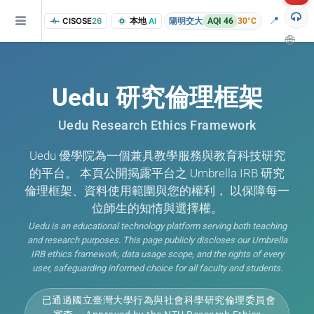
📍
CISOSE
26
本地
AI
陽明交大
AQI 46
30°C
🌐
Uedu 研究倫理框架
Uedu Research Ethics Framework
Uedu 優學院為一個兼具教學服務與教育科技研究
的平台。 本頁公開揭露平台之 Umbrella IRB 研究
倫理框架、資料使用範圍與您的權利， 以保障每一
of the research findings, in addition to the course project website and p
位師生的知情與選擇權。
Uedu is an educational technology platform serving both teaching
and research purposes. This page publicly discloses our Umbrella
IRB ethics framework, data usage scope, and the rights of every
user, safeguarding informed choice for all faculty and students.
已通過國立臺灣大學行為與社會科學研究倫理委員會