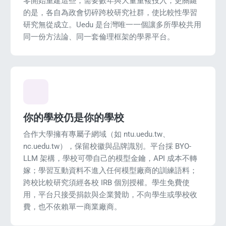
零開始重建這些，需要數年與大量重複投入；更關鍵
的是，各自為政會切碎跨校研究社群，使比較性學習
研究無從成立。Uedu 是台灣唯一一個讓多所學校共用
同一份方法論、同一套倫理框架的學界平台。
PORT
ty
你的學校仍是你的學校
p Guide
合作大學擁有專屬子網域（如 ntu.uedu.tw、
NGE
nc.uedu.tw），保留校徽與品牌識別。平台採 BYO-
LLM 架構，學校可帶自己的模型金鑰，API 成本不轉
嫁；學習互動資料不進入任何模型廠商的訓練語料；
跨校比較研究須經各校 IRB 個別授權。學生免費使
用，平台只接受捐款與企業贊助，不向學生或學校收
費，也不依賴單一商業廠商。