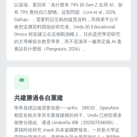
以退場。要回答「為什麼有 74% 的 Gen Z 在用 AI、卻
有 79% 覺得自己變懶」這類問題（Lira et al., 2026,
Gallup），需要對話互動的縱貫資料，而商業平台不
會把這層資料開放給研究者。Uedu 的 Educational
Omics 框架建立在這個觀測權上，目的是把學習研究
s
的主導權留在教育學界，而不是讓單一廠商定義 AI 素
養該長什麼樣（Pangrazio, 2026）。
共建勝過各自重建
學界基礎設施需要規模——arXiv、ORCID、OpenAlex
都是各校共享而非重複建構的例子。Uedu 已經部署多
個整合模組、通過 Umbrella IRB（202507EM058）、
累積跨校研究 stack 與多篇國際發表。一所新大學從
e