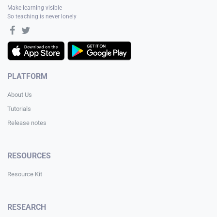
Make learning visible
So teaching is never lonely
PLATFORM
About Us
Tutorials
Release notes
RESOURCES
Resource Kit
RESEARCH