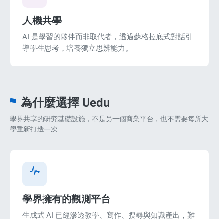
人機共學
enge
AI 是學習的夥伴而非取代者，透過蘇格拉底式對話引
eral Education
導學生思考，培養獨立思辨能力。
為什麼選擇 Uedu
學界共享的研究基礎設施，不是另一個商業平台，也不需要每所大
學重新打造一次
學界擁有的觀測平台
生成式 AI 已經滲透教學、寫作、搜尋與知識產出，難