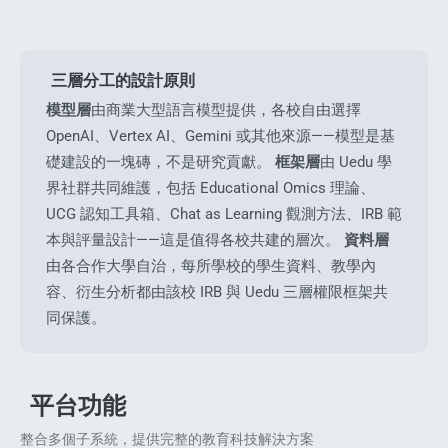
三層分工的設計原則
模型層
由商業大型語言模型提供，各校自由選擇
OpenAI、Vertex AI、Gemini 或其他來源——模型是基
礎建設的一塊磚，不是研究貢獻。
框架層
由 Uedu 學
界社群共同維護，包括 Educational Omics 理論、
UCG 認知工具箱、Chat as Learning 觀測方法、IRB 範
本與評量設計——這是值得各校共建的層次。
資料層
由各合作大學自治，每所學校的學生資料、教學內
容、衍生分析都由該校 IRB 與 Uedu 三層權限框架共
同保護。
平台功能
整合多個子系統，提供完整的教育科技解決方案