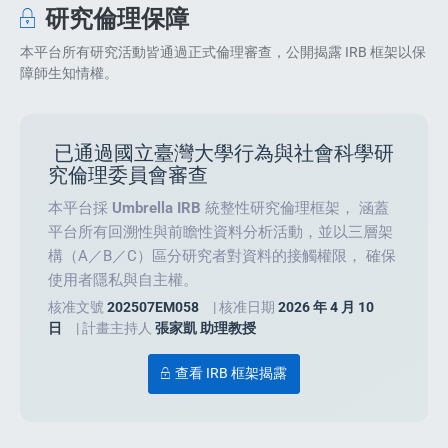
研究倫理保障
本平台所有研究活動皆通過正式倫理審查，公開揭露 IRB 框架以保
障師生知情權。
已通過國立臺灣大學行為與社會科學研
究倫理委員會審查
本平台採
Umbrella IRB
統整性研究倫理框架， 涵蓋
平台所有回溯性與前瞻性資料分析活動，並以三層架
構（A／B／C）區分研究者對資料的接觸權限， 確保
使用者隱私與自主權。
核准文號
202507EM058
| 核准日期
2026 年 4 月 10
日
| 計畫主持人
張家凱 助理教授
查看 IRB 框架揭露