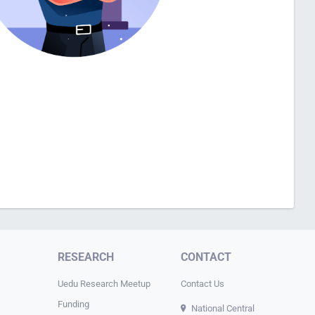
RESEARCH
CONTACT
Uedu Research Meetup
Contact Us
Funding
National Central