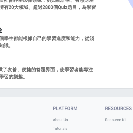
it，還擴及社會科學法律領域，例如統計學、智慧財產
有20大領域、超過2800個Quiz題目，為學習
驗
個學生都能根據自己的學習進度和能力，從淺
知識。
頁提供了友善、便捷的答題界面，使學習者能專注
到學習的樂趣。
PLATFORM
RESOURCES
About Us
Resource Kit
Tutorials