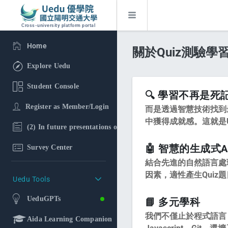
Cross-university platform portal
Home
關於Quiz測驗學
Explore Uedu
Student Console
🔍 學習不再是死
Register as Member/Login
而是透過智慧技術找到
中獲得成就感。這就是U
(2) In future presentations of the research findings, in additi
🤖 智慧的生成式A
Survey Center
結合先進的自然語言處
因素，適性產生Qui
Uedu Tools
UeduGPTs
📘 多元學科
我們不僅止於程式語言，如
Aida Learning Companion