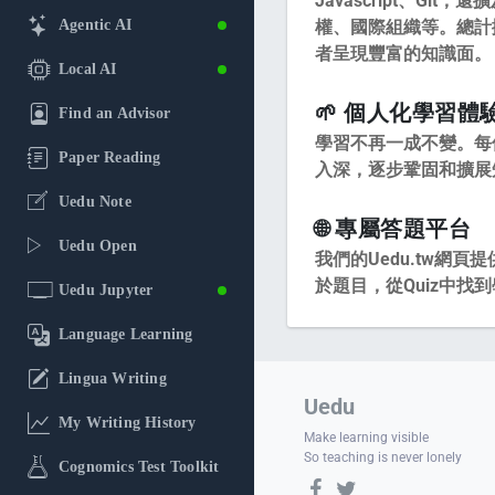
Javascript、G
Agentic AI
權、國際組織等。總計擁
者呈現豐富的知識面。
Local AI
🌱 個人化學習體
Find an Advisor
學習不再一成不變。每
Paper Reading
入深，逐步鞏固和擴展
Uedu Note
🌐 專屬答題平台
Uedu Open
我們的Uedu.tw網
於題目，從Quiz中找
Uedu Jupyter
Language Learning
Lingua Writing
Uedu
My Writing History
Make learning visible
So teaching is never lonely
Cognomics Test Toolkit