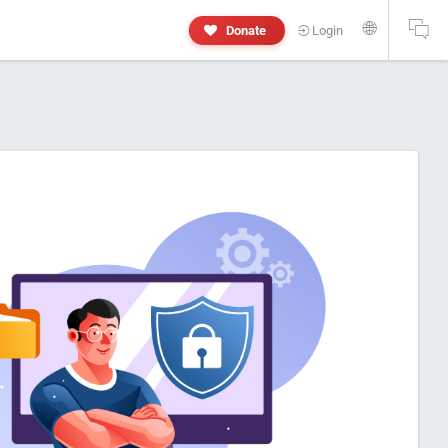
🌐
Donate
Login
 and personal information will not appear in this research report. If yo